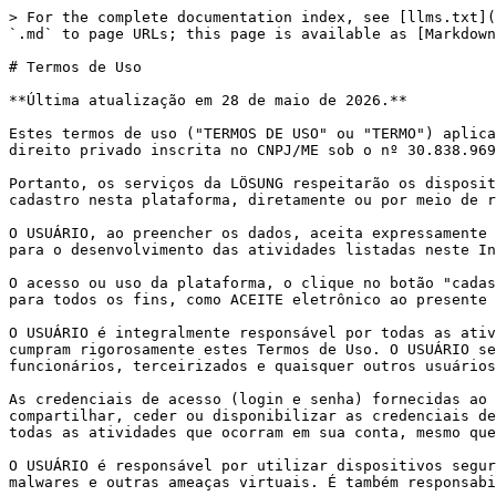
> For the complete documentation index, see [llms.txt](https://legal.livechat360.com.br/llms.txt). Markdown versions of documentation pages are available by appending `.md` to page URLs; this page is available as [Markdown](https://legal.livechat360.com.br/nossa-politica/termos-de-uso.md).

# Termos de Uso

**Última atualização em 28 de maio de 2026.**

Estes termos de uso ("TERMOS DE USO" ou "TERMO") aplicam-se ao uso dos serviços oferecidos pela Lösung Tecnologia ("LÖSUNG" ou "CONTRATADA"), pessoa jurídica de direito privado inscrita no CNPJ/ME sob o nº 30.838.969/0001-05, gestora da Plataforma LiveChat 360.

Portanto, os serviços da LÖSUNG respeitarão os dispositivos do presente Termo, e vincularão a PESSOA FÍSICA ou JURÍDICA licenciada ("USUÁRIO"), que tenha preenchido o cadastro nesta plataforma, diretamente ou por meio de representante ou preposto.

O USUÁRIO, ao preencher os dados, aceita expressamente que estes passem a ser parte integrante deste Termo, bem como estejam sob a gestão da LÖSUNG exclusivamente para o desenvolvimento das atividades listadas neste Instrumento.

O acesso ou uso da plataforma, o clique no botão "cadastrar" da página de cadastro da plataforma ou o envio dos dados pelo formulário de cadastro serão considerados, para todos os fins, como ACEITE eletrônico ao presente termo e todas as suas disposições.

O USUÁRIO é integralmente responsável por todas as atividades realizadas em sua conta e por garantir que todos os atendentes ou outros usuários associados à sua conta cumpram rigorosamente estes Termos de Uso. O USUÁRIO se compromete a utilizar a PLATAFORMA em total conformidade com as leis aplicáveis e a garantir que seus funcionários, terceirizados e quaisquer outros usuários vinculados a sua conta também o façam.

As credenciais de acesso (login e senha) fornecidas ao USUÁRIO ou criadas por este, são estritamente pessoais e intransferíveis. É expressamente proibido compartilhar, ceder ou disponibilizar as credenciais de acesso a terceiros. O USUÁRIO é o único responsável por manter a confidencialidade de suas credenciais e por todas as atividades que ocorram em sua conta, mesmo que realizadas por terceiros não autorizados que tenham obtido acesso às credenciais de forma indevida.

O USUÁRIO é responsável por utilizar dispositivos seguros e atualizados (computadores, smartphones, tablets) para acessar a PLATAFORMA, protegendo-os contra vírus, malwares e outras ameaças virtuais. É também responsabilidade do USUÁRIO garantir que sua conexão com a internet seja segura e confiável.

O USUÁRIO é o único e exclusivo responsável pelo conteúdo de todas as comunicações realizadas através da PLATAFORMA, incluindo, mas não se limitando a, mensagens de texto, áudios, vídeos, imagens e arquivos enviados. A LÖSUNG não monitora, edita, endossa ou se responsabiliza pelo conteúdo das comunicações trocadas entre o USUÁRIO e seus CLIENTES e vice versa. O USUÁRIO se compromete a não utilizar a PLATAFORMA para fins ilegais, abusivos, difamatórios, obscenos, ou que violem os direitos de terceiros e os termos de uso da Meta.

O USUÁRIO concorda em utilizar a PLATAFORMA exclusivamente para fins lícitos e em total conformidade com todas as leis e regulamentos aplicáveis, incluindo, mas não se limitando a, o Marco Civil da Internet (Lei nº 12.965/2