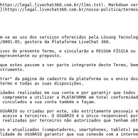
014) e a Lei Geral de Proteção de Dados (Lei nº 13.709/2018). É expressamente proibido utilizar a PLATAFORMA para atividades ilegais, fraudulentas, ou que violem os direitos de terceiros.

Ao utilizar a PLATAFORMA em conjunto com serviços de terceiros (como, por exemplo, WhatsApp Business API, Instagram Direct, Facebook Messenger, entre outros), o USUÁRIO concorda em cumprir integralmente os termos de uso, políticas de privacidade e diretrizes comerciais desses serviços. O USUÁRIO é o único responsável por quaisquer violações desses termos e isenta a LÖSUNG de qualquer responsabilidade nesse sentido.

Ressalte-se que o ACEITE ao presente termo caracteriza que o USUÁRIO está automaticamente aderindo e concordando em se submeter integralmente a estes Termos de Uso, além de aceitar as disposições das políticas de privacidade e sigilo disponíveis neste site.

Assim, caso não concorde com os termos deste Instrumento, nem com a política de privacidade da LÖSUNG, é importante que não realize o uso ou acesso da plataforma, não preencha ou envie os seus dados, nem clique no botão "cadastrar" disponível na página de cadastro do site.

***

### 1. DEFINIÇÕES

Para exata compreensão e interpretação dos direitos e obrigações previstos no presente Termo, são adotadas as seguintes definições:

**CADASTRO:** ficha cadastral com os dados pessoais e profissionais do USUÁRIO, preenchida pelo próprio USUÁRIO, representante ou preposto competente, para a utilização da plataforma e dos Serviços da LÖSUNG.

**FERRAMENTA ou CHATBOT:** software que utiliza inteligência artificial e processos eletrônicos para simular o atendimento humano em conversas com clientes das empresas USUÁRIOS da LÖSUNG. Tem como foco auxiliar o atendimento aos clientes do USUÁRIO, com diversos recursos de administração e controle, automação de respostas às dúvidas de clientes, cadastro de clientes, dentre outras que podem ser adicionadas ao software LÖSUNG/LiveChat 360 para facilitar a gestão do cotidiano dos profissionais e/ou das empresas USUÁRIOS da LÖSUNG.

**ÁREA DE MEMBROS:** Área reservada, acessada via o uso de login e senha, apenas para os USUÁRIOS que fizeram o CADASTRO na PLATAFORMA LÖSUNG, onde os mesmos podem editar e personalizar as informações que a FERRAMENTA vai disponibilizar para os clientes dos USUÁRIOS.

**PLATAFORMA LÖSUNG / LiveChat 360:** Software que engloba toda a solução de atendimento LiveChat 360, incluindo a FERRAMENTA e a ÁREA DE MEMBROS.

**PERÍODO DE TESTE:** Intervalo delimitado de tempo facultativo e não obrigatório, disponível para alguns PLANOS e alguns USUÁRIOS, que o USUÁRIO, após preencher o CADASTRO, poderá utilizar a plataforma de forma gratuita, como forma de validação dos serviços ofertados pela LÖSUNG.

**ASSINATURA:** contratação dos serviços da FERRAMENTA, realizada imediatamente após o preenchimento CADASTRO ou, quando aplicável, após o término do PERÍODO DE TESTE, para que o USUÁRIO possa usufruir das funcionalidades da FERRAMENTA oferecidas no PLANO contratado.

**PLANO:** pacote de serviços com valor monetário correspondente (PAGAMENTO PELO PLANO), com aquisição mediante pagamento prévio e duração fixada no ato da assinatura dos serviços, que dá direito ao USUÁRIO ter um certo número de CLIENTES atendidos neste PERÍODO DE CONTRATAÇÃO, certo número de ATENDENTES, além de outras personalizações de opções na ferram